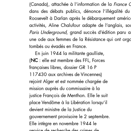
(Canada), attachée à l’information de la 
France 
dans des débats publics, dénonce l’illégalité d
Roosevelt à Darlan après le débarquement améric
activités, Aline Chalufour adapte de l’anglais, sou
Paris Underground
, grand succès d’édition paru au
une ode aux femmes de la Résistance qui ont organi
tombés ou évadés en France.
    En juin 1944 la militante gaulliste, 
(
NC
 : elle est membre des FFL, Forces 
françaises libres, dossier GR 16 P 
117430 aux archives de Vincennes) 
rejoint Alger et est nommée chargée de 
mission auprès du commissaire à la 
justice François de Menthon. Elle le suit 
place Vendôme à la Libération lorsqu’il 
devient ministre de la Justice du 
gouvernement provisoire le 2 septembre. 
Elle intègre en novembre 1944 le 
service de recherche des crimes de 