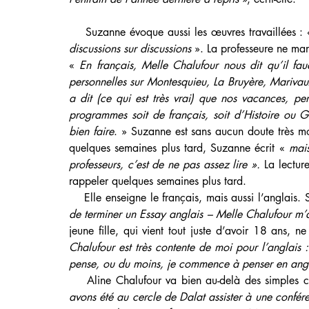
    Suzanne évoque aussi les œuvres travaillées : 
discussions sur discussions
 ». La professeure ne ma
« 
En français, Melle Chalufour nous dit qu’il faudra
personnelles sur Montesquieu, La Bruyère, Marivaux
a dit (ce qui est très vrai) que nos vacances, pen
programmes soit de français, soit d’Histoire ou 
bien faire
. » Suzanne est sans aucun doute très mot
quelques semaines plus tard, Suzanne écrit « 
mais
professeurs, c’est de ne pas assez lire ».
 La lectur
rappeler quelques semaines plus tard.
    Elle enseigne le français, mais aussi l’anglais.
de terminer un Essay anglais – Melle Chalufour m’a
jeune fille, qui vient tout juste d’avoir 18 ans, n
Chalufour est très contente de moi pour l’anglais :
pense, ou du moins, je commence à penser en angl
    Aline Chalufour va bien au-delà des simples c
avons été au cercle de Dalat assister à une confér