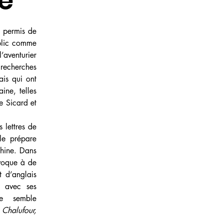
re
 permis de 
blic comme 
aventurier 
echerches 
is qui ont 
ne, telles 
e Sicard et 
 lettres de 
e prépare 
hine. Dans 
voque à de 
 d’anglais 
 avec ses 
e semble 
Chalufour, 