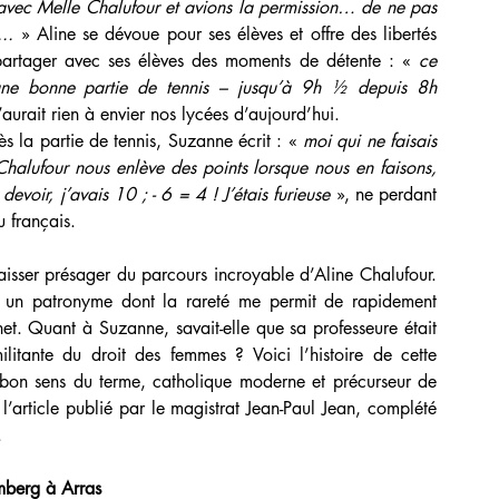
ns avec Melle Chalufour et avions la permission… de ne pas 
..
 » Aline se dévoue pour ses élèves et offre des libertés 
partager avec ses élèves des moments de détente : « 
ce 
une bonne partie de tennis – jusqu’à 9h ½ depuis 8h 
rait rien à envier nos lycées d’aujourd’hui.
ès la partie de tennis, Suzanne écrit : « 
moi qui ne faisais 
halufour nous enlève des points lorsque nous en faisons, 
voir, j’avais 10 ; - 6 = 4 ! J’étais furieuse 
», ne perdant 
u français.
laisser présager du parcours incroyable d’Aline Chalufour. 
 un patronyme dont la rareté me permit de rapidement 
et. Quant à Suzanne, savait-elle que sa professeure était 
ilitante du droit des femmes ? Voici l’histoire de cette 
on sens du terme, catholique moderne et précurseur de 
l’article publié par le magistrat Jean-Paul Jean, complété 
.
mberg à Arras