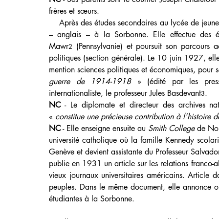
frères et sœurs.
    Après des études secondaires au lycée de jeunes
– anglais – à la Sorbonne. Elle effectue des é
Mawr
 (Pennsylvanie) et poursuit son parcours 
2
politiques (section générale). Le 10 juin 1927, elle
mention sciences politiques et économiques, pour s
guerre de 1914-1918
 » (édité par les pres
internationaliste, le professeur Jules Basdevant
.
3
NC
 - Le diplomate et directeur des archives nat
« 
constitue une précieuse contribution à l’histoire
NC
 - Elle enseigne ensuite au 
Smith College
 de Nor
université catholique où la famille Kennedy scola
Genève et devient assistante du Professeur Salvador
publie en 1931 un article sur les relations franco-
vieux journaux universitaires américains. Article 
peuples. Dans le même document, elle annonce ouv
étudiantes à la Sorbonne.