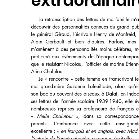
extraordinai
    La retranscription des lettres de ma famille m’a
découvrir des personnalités connues du grand pu
le général Giraud, l’écrivain Henry de Monfreid, l’
Alain Gerbault et bien d’autres. Parfois, mes r
m’amènent à des personnalités moins célèbres, ma
participé aux évènements de l’époque contemporai
que le résistant Nicolau, l’officier de marine Étienn
Aline Chalufour.
    Je « rencontre » cette femme en transcrivant les
ma grand-mère Suzanne Lafeuillade, alors qu’ell
son bac au couvent des oiseaux à Dalat, en Indoc
ses lettres de l’année scolaire 1939-1940, elle é
nombreuses reprises sa professeure de français et
« 
Melle Chalufour
 », dans sa correspondance
parents. L’ambiance avec cette enseignant
excellente ; « 
en français et en anglais, avec Mad. 
l’entrain de l’année dernière a repris 
», écrit-elle.