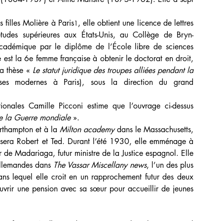
 filles Molière à Paris
, elle obtient une licence de lettres 
1
tudes supérieures aux États-Unis, au Collège de Bryn-
académique par le diplôme de l’École libre de sciences 
 est la 6e femme française à obtenir le doctorat en droit, 
a thèse « 
Le statut juridique des troupes alliées pendant la 
ses modernes à Paris), sous la direction du grand 
ionales Camille Picconi estime que l’ouvrage ci-dessus 
 de la Guerre mondiale
 ».
thampton et à la 
Milton academy
 dans le Massachusetts, 
risera Robert et Ted. Durant l’été 1930, elle emménage à 
 de Madariaga, futur ministre de la Justice espagnol. Elle 
allemandes dans 
The Vassar Miscellany news
, l’un des plus 
dans lequel elle croit en un rapprochement futur des deux 
rir une pension avec sa sœur pour accueillir de jeunes 