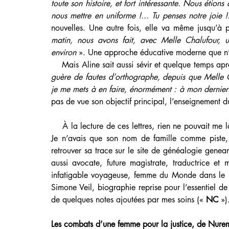
toute son histoire, et fort intéressante. Nous étio
nous mettre en uniforme !... Tu penses notre joie !.
nouvelles. Une autre fois, elle va même jusqu’à 
matin, nous avons fait, avec Melle Chalufour, 
environ
 ». Une approche éducative moderne que n’au
    Mais Aline sait aussi sévir et quelque temps apr
guère de fautes d’orthographe, depuis que Melle C
je me mets à en faire, énormément : à mon dernier de
pas de vue son objectif principal, l’enseignement d
    À la lecture de ces lettres, rien ne pouvait me 
Je n’avais que son nom de famille comme piste,
retrouver sa trace sur le site de généalogie genean
aussi avocate, future magistrate, traductrice et m
infatigable voyageuse, femme du Monde dans le b
Simone Veil, biographie reprise pour l’essentiel de 
de quelques notes ajoutées par mes soins (« 
NC
 »)
Les combats d’une femme pour la justice, de Nure