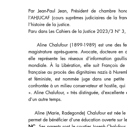
Par Jean-Paul Jean, Président de chambre hono
l’AHJUCAF (cours suprêmes judiciaires de la franc
l’histoire de la justice.
Paru dans Les Cahiers de la Justice 2023/3 N° 3,
    Aline Chalufour (1899-1989) est une des fem
magistrature après-guerre. Avocate, docteure en dro
elle représente les réseaux d’information gaul
mondiale. À la Libération, elle suit François de
française au procès des dignitaires nazis à Nure
et féministe, est nommée juge dans une petite j
confrontée à un milieu conservateur et hostile, qui 
». Aline Chalufour, « très distinguée, d’excellent
d’un autre temps.
    Aline (Marie, Radegonde) Chalufour est née le
permet de bénéficier d’une éducation ouverte sur l
NC
 - Ses parents sont le courtier Joseph Chalufo