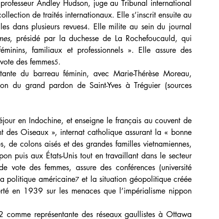
professeur Andley Hudson, juge au Tribunal international 
ection de traités internationaux. Elle s’inscrit ensuite au 
les dans plusieurs revues
. Elle milite au sein du journal 
4
mes
, présidé par la duchesse de La Rochefoucauld, qui 
éminins, familiaux et professionnels ». Elle assure des 
 vote des femmes
.
5
nte du barreau féminin, avec Marie-Thérèse Moreau, 
sion du grand pardon de Saint-Yves à Tréguier (sources 
éjour en Indochine, et enseigne le français au couvent de 
 des Oiseaux », internat catholique assurant la « bonne 
s, de colons aisés et des grandes familles vietnamiennes, 
on puis aux États-Unis tout en travaillant dans le secteur 
 de vote des femmes, assure des conférences (université 
a politique américaine
 et la situation géopolitique créée 
7
erté en 1939 sur les menaces que l’impérialisme nippon 
42 comme représentante des réseaux gaullistes à Ottawa 