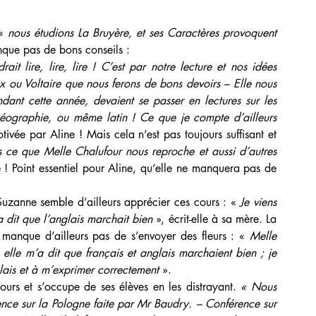
« 
nous étudions La Bruyère, et ses Caractères provoquent 
nque pas de bons conseils :
it lire, lire, lire ! C’est par notre lecture et nos idées 
 ou Voltaire que nous ferons de bons devoirs – Elle nous 
dant cette année, devaient se passer en lectures sur les 
Géographie, ou même latin ! Ce que je compte d’ailleurs 
ivée par Aline ! Mais cela n’est pas toujours suffisant et 
 ce que Melle Chalufour nous reproche et aussi d’autres 
e ! Point essentiel pour Aline, qu’elle ne manquera pas de 
 Suzanne semble d’ailleurs apprécier ces cours : « 
Je viens 
 dit que l’anglais marchait bien
 », écrit-elle à sa mère. La 
e manque d’ailleurs pas de s’envoyer des fleurs : «
 Melle 
 elle m’a dit que français et anglais marchaient bien ; je 
ais et à m’exprimer correctement 
». 
ours et s’occupe de ses élèves en les distrayant. 
« Nous 
ence sur la Pologne faite par Mr Baudry. – Conférence sur 