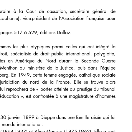
raire à la Cour de cassation, secrétaire général de 
ophonie), vice-président de l’Association française pour 
 pages 517 à 529, éditions Dalloz.
mes les plus atypiques parmi celles qui ont intégré la 
it, spécialiste de droit public international, polyglotte, 
listes en Amérique du Nord durant la Seconde Guerre 
 Menthon au ministère de la Justice, puis dans l’équipe 
mberg. En 1949, cette femme engagée, catholique sociale 
uridiction du nord de la France. Elle se trouve alors 
lui reprochera de « porter atteinte au prestige du tribunal 
e éducation », est confrontée à une magistrature d’hommes 
 30 janvier 1899 à Dieppe dans une famille aisée qui lui 
e monde international.
ur (1864-1937) et Aline Mansire (1875-1962). Elle a sept 