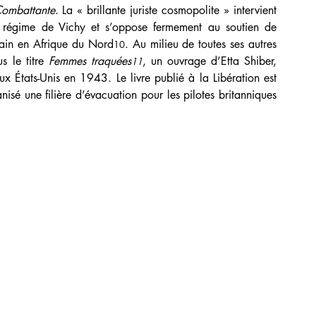
Combattante
. La « brillante juriste cosmopolite » intervient 
u régime de Vichy et s’oppose fermement au soutien de 
ain en Afrique du Nord
. Au milieu de toutes ses autres 
10
s le titre 
Femmes traquées
, un ouvrage d’Etta Shiber, 
11
x États-Unis en 1943. Le livre publié à la Libération est 
sé une filière d’évacuation pour les pilotes britanniques 