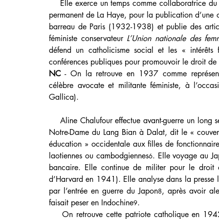
    Elle exerce un temps comme collaboratrice du 
permanent de La Haye, pour la publication d’une coll
barreau de Paris (1932-1938) et publie des artic
féministe conservateur 
L’Union nationale des fem
défend un catholicisme social et les « intérêts f
conférences publiques pour promouvoir le droit de
NC
 - On la retrouve en 1937 comme représenta
célèbre avocate et militante féministe, à l’occa
Gallica).
    Aline Chalufour effectue avant-guerre un long s
Notre-Dame du Lang Bian à Dalat, dit le « couvent
éducation » occidentale aux filles de fonctionnaire
laotiennes ou cambodgiennes
. Elle voyage au Jap
6
bancaire. Elle continue de militer pour le droit
d’Harvard en 1941). Elle analyse dans la presse l
par l’entrée en guerre du Japon
, après avoir al
8
faisait peser en Indochine
.
9
    On retrouve cette patriote catholique en 19