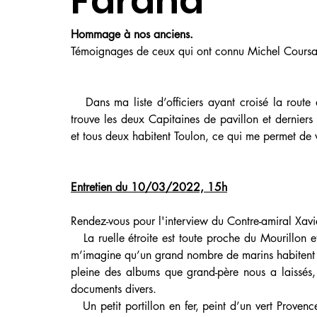
Farand
Hommage à nos anciens.                                    
Témoignages de ceux qui ont connu Michel Coursa
   Dans ma liste d’officiers ayant croisé la route de mon grand-père le Contre-amiral Michel Coursault se 
trouve les deux Capitaines de pavillon et dernier
et tous deux habitent Toulon, ce qui me permet de v
Entretien du 10/03/2022, 15h
Rendez-vous pour l'interview du Contre-amiral Xavi
   La ruelle étroite est toute proche du Mourillon et le port est à deux pas ; après avoir garé ma voiture, je 
m’imagine qu’un grand nombre de marins habitent c
pleine des albums que grand-père nous a laissés,
documents divers.
   Un petit portillon en fer, peint d’un vert Provence, entouré de lauriers (roses naturellement), s’ouvre sur un 