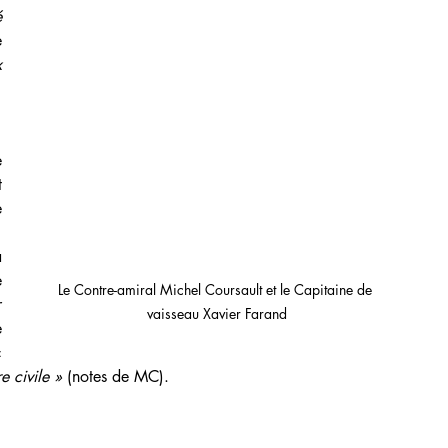
 
 
 
 
 
photo montre que le courant passe immédiatement. 
 
Le Contre-amiral Michel Coursault et le Capitaine de 
 
vaisseau Xavier Farand
 
General de la Flota Pita da Veiga à bord du « 
e civile » 
(notes de MC).