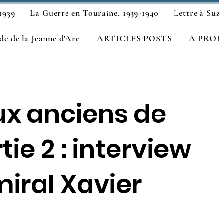
1939
La Guerre en Touraine, 1939-1940
Lettre à Su
e de la Jeanne d'Arc
ARTICLES POSTS
A PRO
 anciens de
tie 2 : interview
iral Xavier