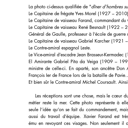
La photo ci-dessus qualifiée de "
dîner d’hombres su
Le Capitaine de frégate Yves Morel (1927 – 2010)
Le Capitaine de vaisseau Farand, commandant du 
Le Capitaine de vaisseau René Besnault (1922 – 
Général de Gaulle, professeur à l’école de guerre
Le Capitaine de vaisseau Gabriel Karcher (1921
Le Contre-amiral espagnol Leste.
Le Vice-amiral d’escadre Jean Brasseur-Kermadec
El Amirante Gabriel Pita da Veiga (1909 – 1993)
ministre de celle-ci. En aparté, son ancêtre Don A
François Ier de France lors de la bataille de Pavie
Et bien sûr le Contre-amiral Michel Coursault. Ainsi 
    Les réceptions sont une chose, mais le cœur du 
métier reste la mer. Cette photo représente à elle
seule l’idée qu’on se fait du commandement, mais
aussi du travail d’équipe. Xavier Farand est très
ému en revoyant ces visages. Non seulement il a