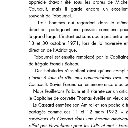
apprécié d’avoir été sous les ordres de Michel
Coursault, mais il garde encore un excellent
souvenir de Tabournel.
   Trois hommes qui regardent dans la même 
direction, partageant une passion commune pour
le grand large. L’instant est sans doute pris entre les
13 et 30 octobre 1971, lors de la traversée en
direction de l’Adriatique.
   Tabournel est ensuite remplacé par le Capitaine 
de frégate Francis Botreau.
   Des habitudes s’installent ainsi qu’une compli
j’invite à tour de rôle mes commandants avec 
Coursault. Xavier Farand se remémore encore aujou
   Nous feuilletons l’album et il s’arrête sur un article de presse. La prise de commandement de l’Origny par 
le Capitaine de corvette Thomas éveille un vieux so
   Le Cassard emmène son Amiral et son pacha à travers la méditerranée. Quelques moments privilégiés sont 
partagés comme ces 11 et 12 mars 1972. « 
B
supérieurs du Cassard dans une énorme américain
offert par Puyaubreau pour les Cdts et moi : Faran