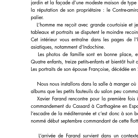
jardin et la façade d’une modeste maison de type 
la réputation de son propriétaire : le Contre-ami
palier.
   L’homme me reçoit avec grande courtoisie et je découvre un intérieur débordant d'objets. Les nombreux 
tableaux et portraits se disputent le moindre recoi
Cet intérieur vous entraîne dans les pages de l'h
asiatiques, notamment d’Indochine.
   Les photos de famille sont en bonne place, et l’on devine aux sourires sincères que celle-ci est unie. 
Quatre enfants, treize petits-enfants et bientôt huit 
Les portraits de son épouse Françoise, décédée en 
    Nous nous installons dans la salle à manger o
albums que les petits fauteuils du salon peu commo
   Xavier Farand rencontre pour la première fois Michel Coursault le 2 octobre 1971 lors de sa prise du 
commandement du Cassard à Carthagène en Espagne
l’escadre de la méditerranée et c’est donc à son 
nommé début septembre commandant de cette flott
   L’arrivée de Farand survient dans un contexte 