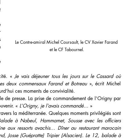
 
 
 
 
Le Contre-amiral Michel Coursault, le CV Xavier Farand 
 
et le CF Tabournel.
cité. « 
Je vais déjeuner tous les jours sur le Cassard où 
mes deux commensaux Farand et Botreau
 », écrit Michel 
rd’hui ces moments de convivialité.
uvenir. « 
L’Origny, je l’avais commandé…
 »
alade à Nabeul, Hammamet, Sousse avec les officiers 
e aux ressorts avachis… Dîner au restaurant marocain 
d, Josse (Guépratte) Tripier (Alsacien). Le 12, balade à 