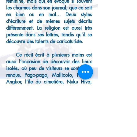
féminine, mais qui en évoque si souvent
les charmes dans son journal, que ce soit
en bien ou en mal… Deux styles
d’écriture et de mêmes sujets décrits
différemment. La religion est aussi très
présente dans ses lettres, tandis qu’il se
découvre des talents de caricaturiste.
Ce récit écrit à plusieurs mains est
aussi l’occasion de découvrir des lieux
isolés, où peu de visiteurs se sont alors
rendus. Pago-pago, Mallicolo, Futuna,
Angkor, l’île du cimetière, Nuku Hiva,
Bora-Bora… tant de petits coins du
monde, de lieux traversés qui
marqueront à jamais ses visiteurs.
Ce sont aussi des rencontres, celles
de personnalités connues comme
l’Empereur Bao-Daï, le comte Von
Lückner, l’aventurier Alain Gerbault,
l’ancien premier ministre Hugues,