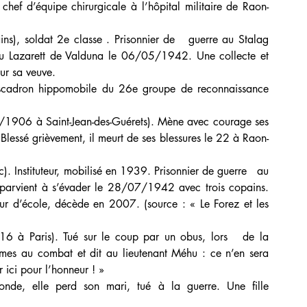
chef d’équipe chirurgicale à l’hôpital militaire de Raon-
s), soldat 2e classe . Prisonnier de   guerre au Stalag 
u Lazarett de Valduna le 06/05/1942. Une collecte et 
ur sa veuve.
’escadron hippomobile du 26e groupe de reconnaissance   
8/1906 à Saint-Jean-des-Guérets). Mène avec courage ses 
Blessé grièvement, il meurt de ses blessures le 22 à Raon-
Instituteur, mobilisé en 1939. Prisonnier de guerre   au 
l parvient à s’évader le 28/07/1942 avec trois copains. 
eur d’école, décède en 2007. (source : « Le Forez et les 
6 à Paris). Tué sur le coup par un obus, lors   de la 
mmes au combat et dit au lieutenant Méhu : ce n’en sera 
 ici pour l’honneur ! »
nde, elle perd son mari, tué à la guerre. Une fille   