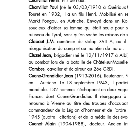
Charvillat Henri
. Fils de Paul.
Charvillat Paul
 (né le 03/03/1910 à Quériaux-Me
Touret en 1932, il a un fils Henri. Mobilisé en se
Markt Pongau, en Autriche. Envoyé dans un Komm
soucieux d’aider sa femme qui était seule pour s
ruisseau du Tyrol, sans qu’on sache les raisons de 
Clabaut J.M
, aumônier du stalag XVII A, où il é
réorganisation du camp et au maintien du moral.
Cluzel Jean, 
brigadier
(né le 12/11/1917 à Albi)
au combat lors de la bataille de Châtel-sur-Moselle
Combes
, cavalier et éclaireur au 26e GRDI.
Cuene-Grandidier Jean 
(1913-2016), lieutenant. Fai
en   Autriche. Le 18 septembre 1943, il partic
mondiale. 132 hommes s’échappent en deux vagues. 
France, dont Cuene-Grandidier. Il réengagea à l
retourna à Vienne au titre des troupes d’occupat
commandeur de la Légion d’honneur et de l’ordre n
1945 (quatre   citations) et de la médaille des éva
Cuenot Alain
 (1904-1988), docteur. Ancien int