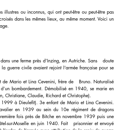
s illustres ou inconnus, qui ont peut-être ou peut-être pas 
s croisés dans les mêmes lieux, au même moment. Voici un 
mage.
 dans une ferme près d’Inzing, en Autriche. Sans   doute 
a guerre civile avaient rejoint l’armée française pour se 
 de Mario et Lina Cevenini, frère de   Bruno. Naturalisé 
s d’un bombardement. Démobilisé en 1940, se marie en 
n, Christiane, Claudie, Richard et Christophe).
999 à Dieulefit). 3e enfant de Mario et Lina Cevenini. 
avalier en 1939 au sein du 10e régiment de dragons 
remière fois près de Bitche en novembre 1939 puis une 
tel-sur-Moselle en juin 1940. Fait   prisonnier et envoyé 