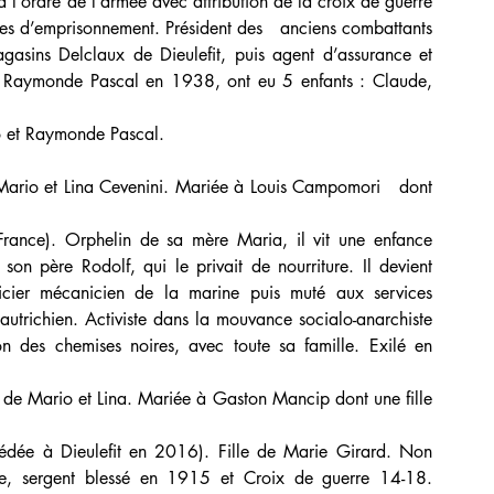
 l’ordre de l’armée avec attribution de la croix de guerre 
es d’emprisonnement. Président des   anciens combattants 
asins Delclaux de Dieulefit, puis agent d’assurance et 
 à Raymonde Pascal en 1938, ont eu 5 enfants : Claude, 
o et Raymonde Pascal.
Mario et Lina Cevenini. Mariée à Louis Campomori   dont 
rance). Orphelin de sa mère Maria, il vit une enfance 
n père Rodolf, qui le privait de nourriture. Il devient 
ier mécanicien de la marine puis muté aux services 
 autrichien. Activiste dans la mouvance socialo-anarchiste 
ion des chemises noires, avec toute sa famille. Exilé en 
e de Mario et Lina. Mariée à Gaston Mancip dont une fille 
dée à Dieulefit en 2016). Fille de Marie Girard. Non   
e, sergent blessé en 1915 et Croix de guerre 14-18. 