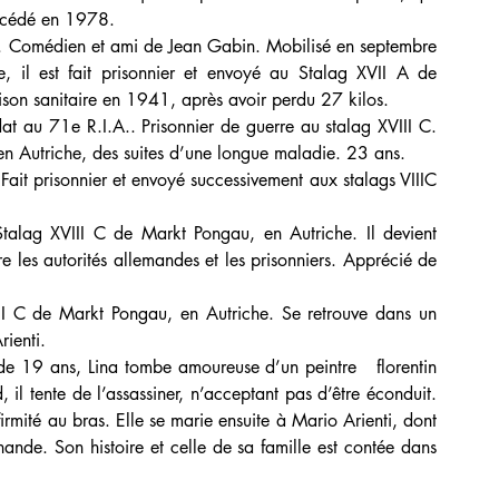
 Décédé en 1978.
 Comédien et ami de Jean Gabin. Mobilisé en septembre 
l est fait prisonnier et envoyé au Stalag XVII A de 
raison sanitaire en 1941, après avoir perdu 27 kilos.
t au 71e R.I.A.. Prisonnier de guerre au stalag XVIII C. 
 Autriche, des suites d’une longue maladie. 23 ans.
Fait prisonnier et envoyé successivement aux stalags VIIIC 
talag XVIII C de Markt Pongau, en Autriche. Il devient   
 les autorités allemandes et les prisonniers. Apprécié de 
II C de Markt Pongau, en Autriche. Se retrouve dans un 
ienti.
de 19 ans, Lina tombe amoureuse d’un peintre   florentin 
 il tente de l’assassiner, n’acceptant pas d’être éconduit. 
firmité au bras. Elle se marie ensuite à Mario Arienti, dont 
nde. Son histoire et celle de sa famille est contée dans 