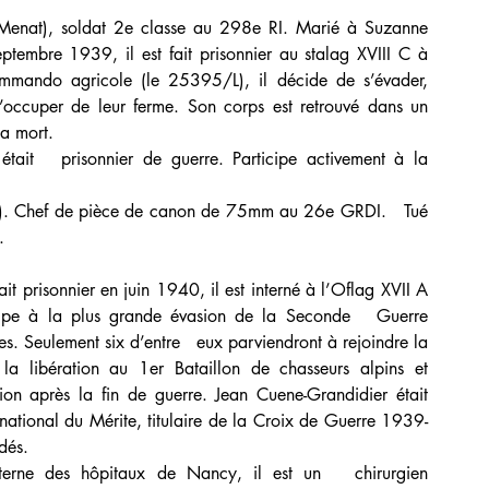
nat), soldat 2e classe au 298e RI. Marié à Suzanne 
ptembre 1939, il est fait prisonnier au stalag XVIII C à 
ando agricole (le 25395/L), il décide de s’évader,   
’occuper de leur ferme. Son corps est retrouvé dans un 
sa mort.
tait   prisonnier de guerre. Participe activement à la 
. Chef de pièce de canon de 75mm au 26e GRDI.   Tué 
.
t prisonnier en juin 1940, il est interné à l’Oflag XVII A 
ipe à la plus grande évasion de la Seconde   Guerre 
Seulement six d’entre   eux parviendront à rejoindre la 
a libération au 1er Bataillon de chasseurs alpins et   
ion après la fin de guerre. Jean Cuene-Grandidier était 
ational du Mérite, titulaire de la Croix de Guerre 1939-
dés.
erne des hôpitaux de Nancy, il est un   chirurgien 