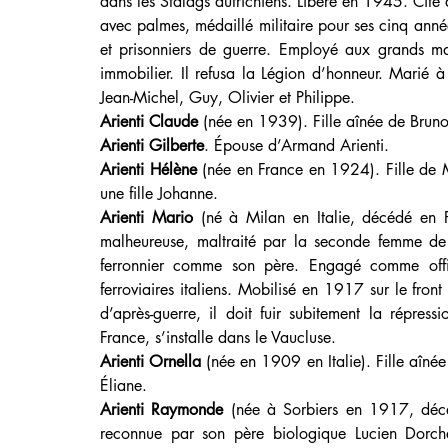
dans les Stalags autrichiens. Libéré en 1945. Cité à
avec palmes, médaillé militaire pour ses cinq anné
et prisonniers de guerre. Employé aux grands mag
immobilier. Il refusa la Légion d’honneur. Marié
Jean-Michel, Guy, Olivier et Philippe.
Arienti Claude
 (née en 1939). Fille aînée de Brun
Arienti Gilberte
. Épouse d’Armand Arienti.
Arienti Hélène
 (née en France en 1924). Fille de 
une fille Johanne.
Arienti Mario
 (né à Milan en Italie, décédé en F
malheureuse, maltraité par la seconde femme de so
ferronnier comme son père. Engagé comme offic
ferroviaires italiens. Mobilisé en 1917 sur le front
d’après-guerre, il doit fuir subitement la répress
France, s’installe dans le Vaucluse.
Arienti Ornella
 (née en 1909 en Italie). Fille aîné
Éliane.
Arienti Raymonde
 (née à Sorbiers en 1917, décé
reconnue par son père biologique Lucien Dorch