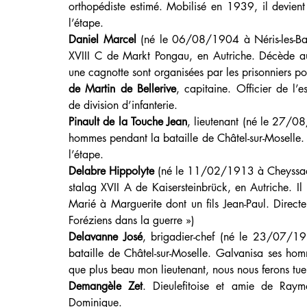
orthopédiste estimé. Mobilisé en 1939, il devient 
l’étape.
Daniel Marcel
 (né le 06/08/1904 à Néris-les-Bain
XVIII C de Markt Pongau, en Autriche. Décède a
une cagnotte sont organisées par les prisonniers po
de Martin de Bellerive
, capitaine. Officier de l
de division d’infanterie.
Pinault de la Touche Jean
, lieutenant (né le 27/0
hommes pendant la bataille de Châtel-sur-Moselle. 
l’étape.
Delabre Hippolyte
 (né le 11/02/1913 à Cheyssac). 
stalag XVII A de Kaisersteinbrück, en Autriche. I
Marié à Marguerite dont un fils Jean-Paul. Direct
Foréziens dans la guerre »)
Delavanne José
, brigadier-chef (né le 23/07/191
bataille de Châtel-sur-Moselle. Galvanisa ses ho
que plus beau mon lieutenant, nous nous ferons tuer
Demangèle Zet
. Dieulefitoise et amie de Raymo
Dominique.