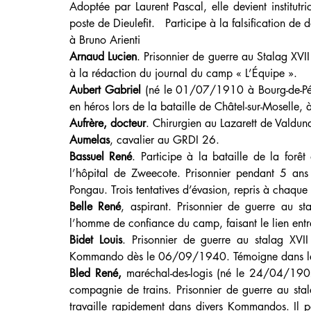
Adoptée par Laurent Pascal, elle devient institutr
poste de Dieulefit.   Participe à la falsification d
à Bruno Arienti
Arnaud Lucien
. Prisonnier de guerre au Stalag XVII 
à la rédaction du journal du camp « L’Équipe ».
Aubert Gabriel 
(né le 01/07/1910 à Bourg-de-Péag
en héros lors de la bataille de Châtel-sur-Moselle, 
Aufrère, docteur
. Chirurgien au Lazarett de Valdun
Aumelas
, cavalier au GRDI 26.
Bassuel René
. Participe à la bataille de la forêt
l’hôpital de Zweecote. Prisonnier pendant 5 an
Pongau. Trois tentatives d’évasion, repris à chaque 
Belle René
, aspirant. Prisonnier de guerre au sta
l’homme de confiance du camp, faisant le lien entre
Bidet Louis
. Prisonnier de guerre au stalag XVII
Kommando dès le 06/09/1940. Témoigne dans le li
Bled René, 
maréchal-des-logis (né le 24/04/190
compagnie de trains. Prisonnier de guerre au stal
travaille rapidement dans divers Kommandos. Il par