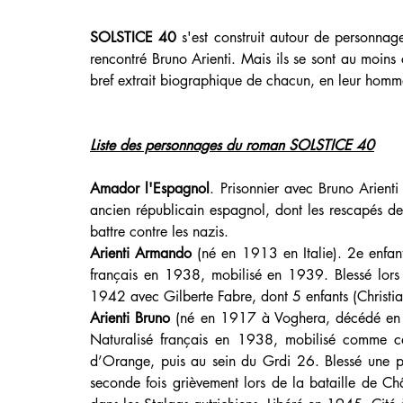
SOLSTICE 40
 s'est construit autour de personnage
rencontré Bruno Arienti. Mais ils se sont au moin
bref extrait biographique de chacun, en leur hom
Liste des personnages du roman SOLSTICE 40
Amador l'Espagnol
. Prisonnier avec Bruno Arienti
ancien républicain espagnol, dont les rescapés de l
battre contre les nazis.
Arienti Armando
 (né en 1913 en Italie). 2e enfant
français en 1938, mobilisé en 1939. Blessé lor
1942 avec Gilberte Fabre, dont 5 enfants (Christia
Arienti Bruno
 (né en 1917 à Voghera, décédé en 1
Naturalisé français en 1938, mobilisé comme c
d’Orange, puis au sein du Grdi 26. Blessé une p
seconde fois grièvement lors de la bataille de Châ