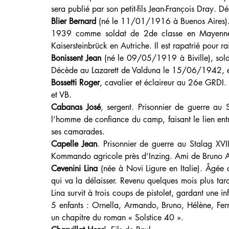
sera publié par son petit-fils Jean-François Dray.
Blier Bernard
 (né le 11/01/1916 à Buenos Aires).
1939 comme soldat de 2de classe en Mayenne, i
Kaisersteinbrück en Autriche. Il est rapatrié pour 
Bonissent Jean
 (né le 09/05/1919 à Biville), solda
Décède au Lazarett de Valduna le 15/06/1942, en
Bossetti Roger
, cavalier et éclaireur au 26e GRDI. 
et VB.
Cabanas José
, sergent. Prisonnier de guerre au S
l’homme de confiance du camp, faisant le lien entre
ses camarades.
Capelle Jean
. Prisonnier de guerre au Stalag XVI
Kommando agricole près d’Inzing. Ami de Bruno Ar
Cevenini Lina
 (née à Novi Ligure en Italie). Âgée 
qui va la délaisser. Revenu quelques mois plus tard,
Lina survit à trois coups de pistolet, gardant une in
5 enfants : Ornella, Armando, Bruno, Hélène, Ferna
un chapitre du roman « Solstice 40 ».