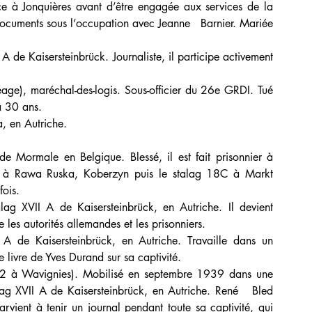
ice à Jonquières avant d’être engagée aux services de la 
e documents sous l’occupation avec Jeanne   Barnier. Mariée 
A de Kaisersteinbrück. Journaliste, il participe activement 
e), maréchal-des-logis. Sous-officier du 26e GRDI. Tué 
à 30 ans. 
a, en Autriche.
 de Mormale en Belgique. Blessé, il est fait prisonnier à 
s à Rawa Ruska, Koberzyn puis le stalag 18C à Markt 
fois.
lag XVII A de Kaisersteinbrück, en Autriche. Il devient 
 les autorités allemandes et les prisonniers.
 A de Kaisersteinbrück, en Autriche. Travaille dans un 
vre de Yves Durand sur sa captivité.
2 à Wavignies). Mobilisé en septembre 1939 dans une 
ag XVII A de Kaisersteinbrück, en Autriche. René   Bled 
vient à tenir un journal pendant toute sa captivité, qui 