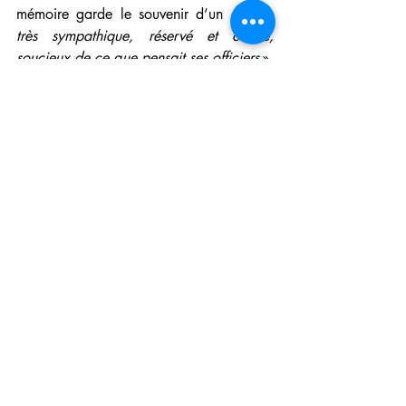
mémoire garde le souvenir d’un chef « 
très sympathique, réservé et calme, 
soucieux de ce que pensait ses officiers
 ». 
Un officier qui, comme beaucoup 
d’autres, reste plus marqué par l’humain 
que les faits militaires. 
-          
Avant de partir dans le Pacifique, 
nous venions d’avoir notre dernier enfant 
et avions un certain nombre d’ennuis. 
Votre grand-mère Suzanne s’était alors 
occupée de mon épouse durant mon 
absence.
    Un beau témoignage de la solidarité 
entre marins, entre femmes. 
Biographie de Michel Mollat du Jourdin
    Michel Mollat du Jourdin commandera 
aussi le Forbin de 1978 à 1979, puis 